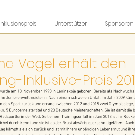
Inklusionspreis
Unterstützer
Sponsoren
ina Vogel erhält den
ng-Inklusive-Preis 20
 wurde am 10. November 1990 in Leninskoje geboren. Bereits als Nachwuchsr
che Juniorenweltmeisterin. Nach einem schweren Unfall im Jahr 2009 kämpf
in den Sport zurück und errang zwischen 2012 und 2018 zwei Olympiasiege, 
ln, 5 Europameistertitel und 23 Deutsche Meisterschaften. Sie ist damit die b
 Radsportlerin der Welt. Seit einem Trainingsunfall im Juni 2018 ist ihr Rüc
irbel durchtrennt und sie ist ab der Brust abwärts querschnittgelähmt. Auc
ag kämpft sie sich zurück und ist mit Ihrem unbändigen Lebensmut und ihrer