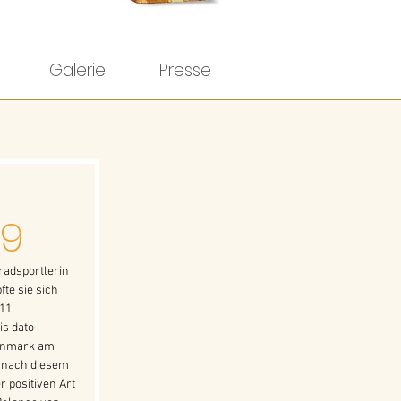
Galerie
Presse
19
adsportlerin 
te sie sich 
11 
is dato 
kenmark am 
h nach diesem 
 positiven Art 