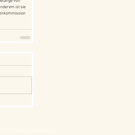
 Belange von 
nderem ist sie 
etenkommission 
2025 Bildung Inklusive