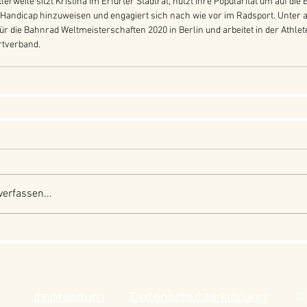
ttlerweile sitzt Kristina im Erfurter Stadtrat, nutzt ihre Popularität um auf die
andicap hinzuweisen und engagiert sich nach wie vor im Radsport. Unter a
für die Bahnrad Weltmeisterschaften 2020 in Berlin und arbeitet in der Athl
rtverband.
erfassen...
Impressum
Datenschutzerklärung
© 