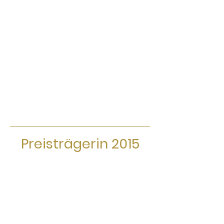
Preisträgerin 2015
Im Jahr 2015 erhielt Regine Sixt mit
ihrer Stiftung Regine Sixt Kinderhilfe
Stiftung „Tränchen trocknen“ den
Preis. „Wir sollten den Menschen
immer in seiner
Einzigartigkeit wahrnehmen.“ Mit dieser