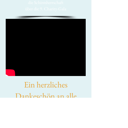
die Schirmherrschaft
über die 9. Charity-Gala
Ein herzliches
Dankeschön an alle
Gäste, Partner und
Sponsoren für die